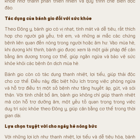
khỏe nhờ thành phần thiên nhiên và quy trình chế biến độc
đáo.
Tác dụng của bánh gio đối với sức khỏe
Theo Đông y, bánh gio có vị nhạt, tính mát và dễ tiêu, rất thích
hợp cho người già yếu, trẻ em, và những ai mắc các chứng
bệnh liên quan đến nóng trong người hoặc âm hư. Vào mùa hè,
khi dương khí thịnh, bánh gio được xem là một giải pháp để cân
bằng âm dương trong cơ thể, giúp ngăn ngừa và bảo vệ sức
khỏe khỏi các bệnh ôn dịch mùa hè.
Bánh gio còn có tác dụng thanh nhiệt, lợi tiểu, giúp thải độc
cho cơ thể. Điều này đặc biệt hữu ích trong việc phòng ngừa
và hỗ trợ điều trị một số bệnh như tăng huyết áp, gút, và sỏi
thận. Với tính chất bổ âm, bánh gio không chỉ giúp thanh nhiệt
mà còn hỗ trợ dưỡng âm, một yếu tố quan trọng trong việc
duy trì sức khỏe theo Đông y, giúp cân bằng cơ thể trong thời
gian dài.
Lựa chọn tuyệt vời cho ngày hè nóng bức
Với những lợi ích như thanh nhiệt, lợi tiểu và dễ tiêu hóa, bánh