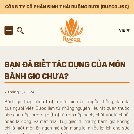
CÔNG TY CỔ PHẦN SINH THÁI RUỘNG RƯƠI (RUECO JSC)
VIE
BẠN ĐÃ BIẾT TÁC DỤNG CỦA MÓN
BÁNH GIO CHƯA?
7 Tháng 9, 2024
Bánh gio (hay bánh tro) là một món ăn truyền thống, dân dã
của người Việt. Được làm từ những nguyên liệu rất quen thuộc
như gạo nếp, nước gio (tro) từ rơm nếp sạch, chút vôi, lá chuối
hoặc lá dong, và mật mía. Tuy giản dị, nhưng bánh gio không
chỉ là một món ăn ngon mà còn mang lại nhiều lợi ích cho sức