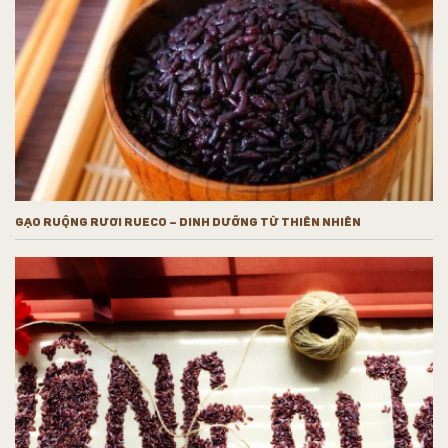
GẠO RUỘNG RƯƠI RUECO – DINH DƯỠNG TỪ THIÊN NHIÊN