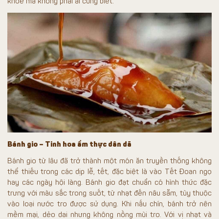
khỏe mà không phải ai cũng biết.
Bánh gio – Tinh hoa ẩm thực dân dã
Bánh gio từ lâu đã trở thành một món ăn truyền thống không
thể thiếu trong các dịp lễ, tết, đặc biệt là vào Tết Đoan ngọ
hay các ngày hội làng. Bánh gio đạt chuẩn có hình thức đặc
trưng với màu sắc trong suốt, từ nhạt đến nâu sẫm, tùy thuộc
vào loại nước tro được sử dụng. Khi nấu chín, bánh trở nên
mềm mại, dẻo dai nhưng không nồng mùi tro. Với vị nhạt và