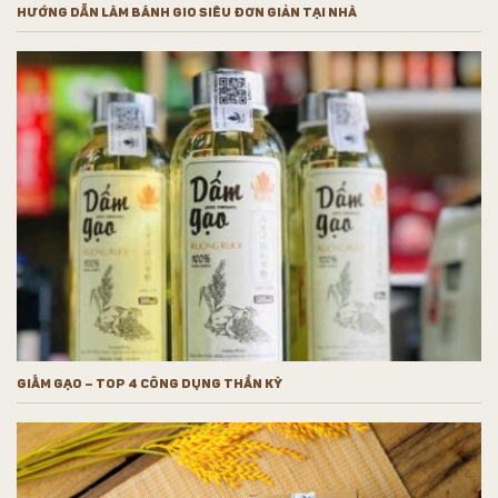
HƯỚNG DẪN LÀM BÁNH GIO SIÊU ĐƠN GIẢN TẠI NHÀ
GIẤM GẠO – TOP 4 CÔNG DỤNG THẦN KỲ