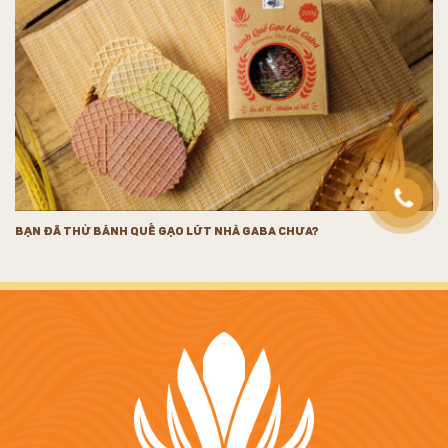
BẠN ĐÃ THỬ BÁNH QUẾ GẠO LỨT NHÀ GABA CHƯA?