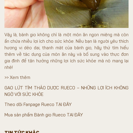
Vậy là, bánh gio không chỉ là một món ăn ngon miệng mà còn
ẩn chứa nhiều lợi ích cho sức khỏe. Nếu bạn là người yêu thích
hương vị dẻo dai, thanh mát của bánh gio, hãy thử tìm hiểu
thêm về tác dụng của món ăn này và bổ sung vào thực đơn
gia đình để tận hưởng những lợi ích sức khỏe mà nó mang lại
nhé!
>> Xem thêm
GẠO LỨT TÍM THẢO DƯỢC RUECO – NHỮNG LỢI ÍCH KHÔNG
NGỜ VỚI SỨC KHỎE
Theo dõi Fanpage Rueco TẠI ĐÂY
Mua sản phẩm Bánh gio Rueco TẠI ĐÂY
TIN TỨC KHÁC