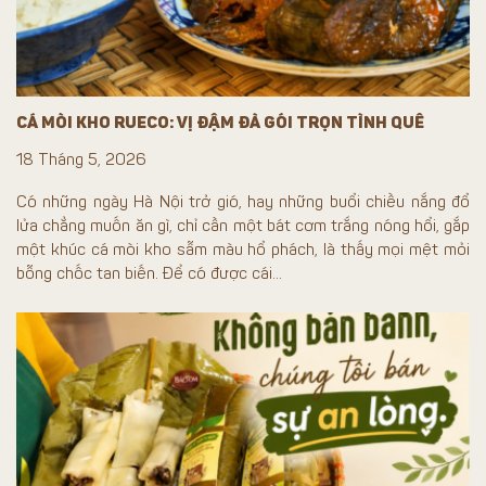
CÁ MÒI KHO RUECO: VỊ ĐẬM ĐÀ GÓI TRỌN TÌNH QUÊ
18 Tháng 5, 2026
Có những ngày Hà Nội trở gió, hay những buổi chiều nắng đổ
lửa chẳng muốn ăn gì, chỉ cần một bát cơm trắng nóng hổi, gắp
một khúc cá mòi kho sẫm màu hổ phách, là thấy mọi mệt mỏi
bỗng chốc tan biến. Để có được cái...