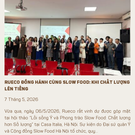
RUECO ĐỒNG HÀNH CÙNG SLOW FOOD: KHI CHẤT LƯỢNG
LÊN TIẾNG
7 Tháng 5, 2026
Vừa qua, ngày 06/5/2026, Rueco rất vinh dự được góp mặt
tại hội thảo “Lối sống Ý và Phong trào Slow Food: Chất lượng
hơn Số lượng” tại Casa Italia, Hà Nội. Sự kiện do Đại sứ quán Ý
và Cộng đồng Slow Food Hà Nội tổ chức, quy...