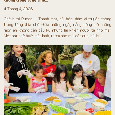
thống trong từng thìa…
4 Tháng 4, 2026
Chè bưởi Rueco – Thanh mát, bùi béo, đậm vị truyền thống
trong từng thìa chè Giữa những ngày nắng nóng, có những
món ăn không cần cầu kỳ nhưng lại khiến người ta nhớ mãi.
Một bát chè bưởi mát lạnh, thơm nhẹ mùi cốt dừa, bùi bùi...