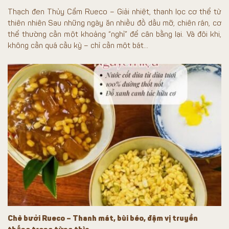
Thạch đen Thủy Cẩm Rueco – Giải nhiệt, thanh lọc cơ thể từ
thiên nhiên Sau những ngày ăn nhiều đồ dầu mỡ, chiên rán, cơ
thể thường cần một khoảng “nghỉ” để cân bằng lại. Và đôi khi,
không cần quá cầu kỳ – chỉ cần một bát...
Chè bưởi Rueco – Thanh mát, bùi béo, đậm vị truyền