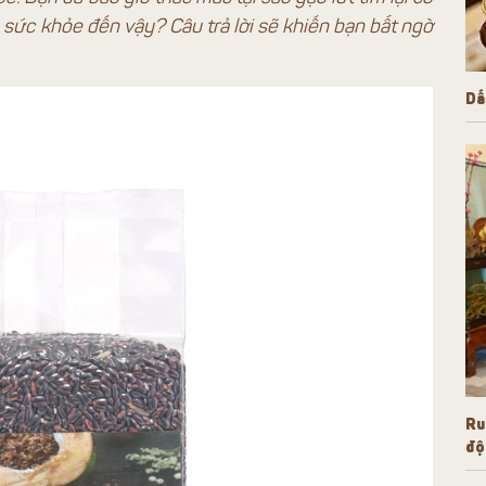
h sức khỏe đến vậy? Câu trả lời sẽ khiến bạn bất ngờ
Dấ
Ru
độ