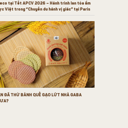
eco tại Tết APCV 2026 – Hành trình lan tỏa ẩm
ực Việt trong “Chuyến du hành vị giác” tại Paris
N ĐÃ THỬ BÁNH QUẾ GẠO LỨT NHÀ GABA
HƯA?