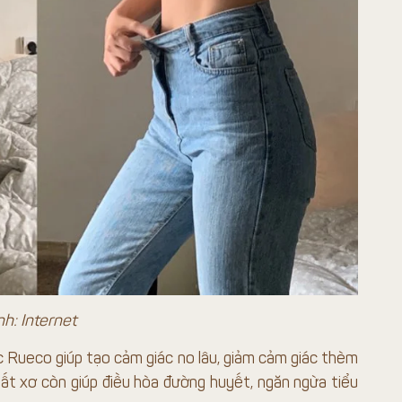
h: Internet
c Rueco giúp tạo cảm giác no lâu, giảm cảm giác thèm
hất xơ còn giúp điều hòa đường huyết, ngăn ngừa tiểu