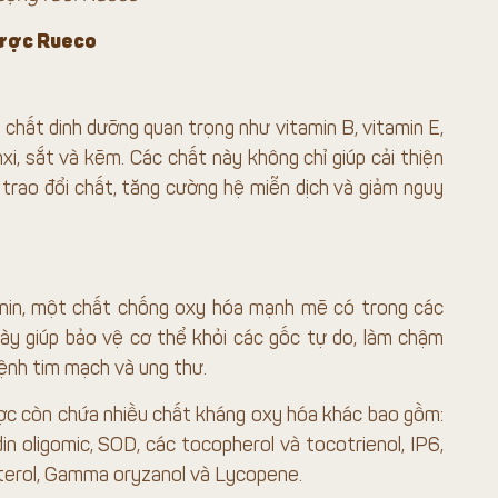
dược Rueco
chất dinh dưỡng quan trọng như vitamin B, vitamin E,
i, sắt và kẽm. Các chất này không chỉ giúp cải thiện
trao đổi chất, tăng cường hệ miễn dịch và giảm nguy
anin, một chất chống oxy hóa mạnh mẽ có trong các
này giúp bảo vệ cơ thể khỏi các gốc tự do, làm chậm
bệnh tim mạch và ung thư.
dược còn chứa nhiều chất kháng oxy hóa khác bao gồm:
in oligomic, SOD, các tocopherol và tocotrienol, IP6,
sterol, Gamma oryzanol và Lycopene.