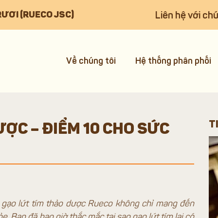
Liên hệ với chú
RƯƠI (RUECO JSC)
Về chúng tôi
Hệ thống phân phối
T
ỢC – ĐIỂM 10 CHO SỨC
, gạo lứt tím thảo dược Rueco không chỉ mang đến
 Bạn đã bao giờ thắc mắc tại sao gạo lứt tím lại có