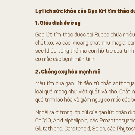
Lợi ích sức khỏe của Gạo lứt tím thảo 
1. Giàu dinh dưỡng
Gạo lứt tím thảo dược tại Rueco chứa nhiều 
chất xơ, và các khoáng chất như magie, canx
sức khỏe tổng thể mà còn hỗ trợ quá trình 
cơ mắc các bệnh mãn tính.
2. Chống oxy hóa mạnh mẽ
Màu tím của gạo lứt đến từ chất anthocy
loại quả mọng như việt quất và nho. Chất 
quá trình lão hóa và giảm nguy cơ mắc các 
Ngoài ra ở trong lớp cùi của gạo lứt thảo 
CoQ10, Acid alphalipoic, các Proanthocyanid
Glutathione, Carotenoid, Selen, các Phyto