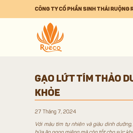
CÔNG TY CỔ PHẦN SINH THÁI RUỘNG 
GẠO LỨT TÍM THẢO DƯ
KHỎE
27 Tháng 7, 2024
Với màu tím tự nhiên và giàu dinh dưỡng
bữa ăn ngon miệng mà còn tốt cho sức khỏe.