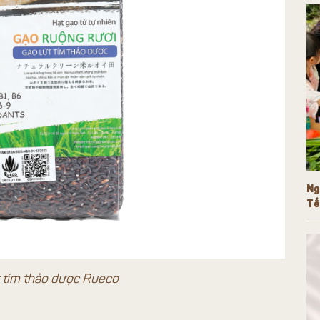
Ng
Tế
t tím thảo dược Rueco