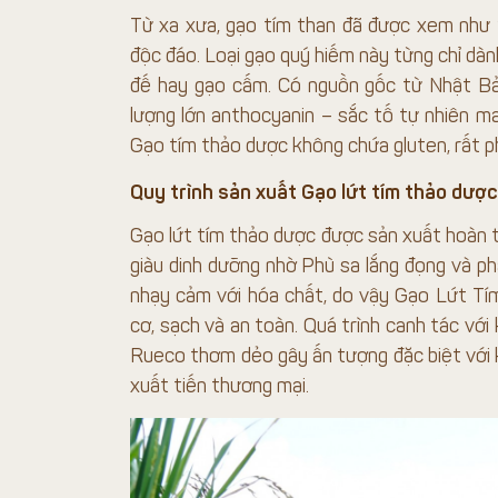
Từ xa xưa, gạo tím than đã được xem như “
độc đáo. Loại gạo quý hiếm này từng chỉ dàn
đế hay gạo cấm. Có nguồn gốc từ Nhật Bả
lượng lớn anthocyanin – sắc tố tự nhiên ma
Gạo tím thảo dược không chứa gluten, rất ph
Quy trình sản xuất Gạo lứt tím thảo dược
Gạo lứt tím thảo dược được sản xuất hoàn to
giàu dinh dưỡng nhờ Phù sa lắng đọng và phầ
nhạy cảm với hóa chất, do vậy Gạo Lứt Tí
cơ, sạch và an toàn. Quá trình canh tác vớ
Rueco thơm dẻo gây ấn tượng đặc biệt với kh
xuất tiến thương mại.