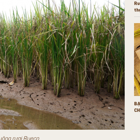
Ru
th
BẠ
C
uộng rươi Rueco