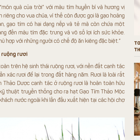
món quà của trời” với màu tím huyền bí và hương vị
h riêng cho vua chúa, vì thế còn được gọi là gạo hoàng
n, gạo tím có hai dạng nếp và tẻ mà còn chứa một
ng đến màu tím đặc trưng và vô số lợi ích sức khỏe.
ù hợp với những người có chế độ ăn kiêng đặc biệt.”
TO
TH
 ruộng rươi
àn trên hệ sinh thái ruộng rươi, với nền đất canh tác
n xác rươi để lại trong đất hàng năm. Rươi là loài rất
m Thảo Dược canh tác ở ruộng rươi là hoàn toàn hữu
i kỹ thuật truyền thống cho ra hạt Gạo Tím Thảo Mộc
ách nước ngoài khi lần đầu xuất hiện tại các hội chợ