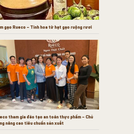
m gạo Rueco – Tinh hoa từ hạt gạo ruộng rươi
eco tham gia đào tạo an toàn thực phẩm – Chủ
ng nâng cao tiêu chuẩn sản xuất