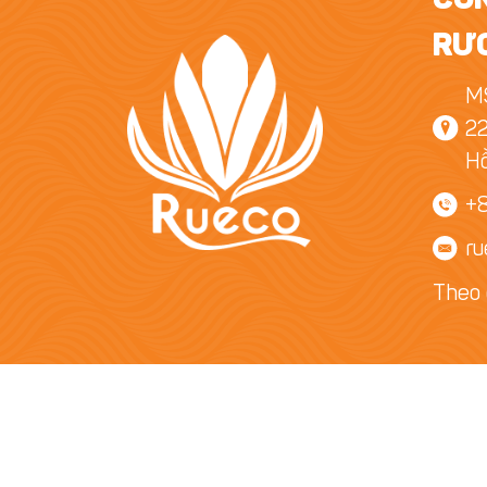
RƯƠ
MS
22
Hồ
+
ru
Theo 