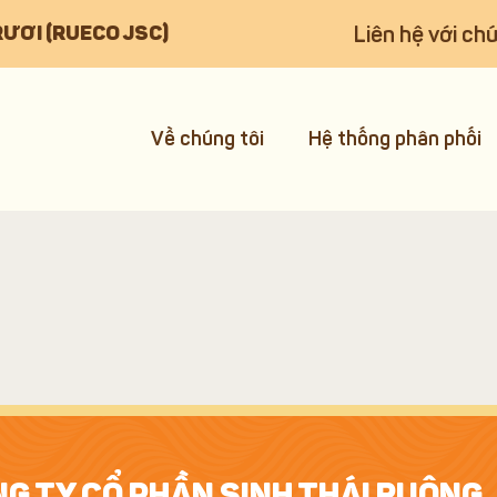
Liên hệ với chú
RƯƠI (RUECO JSC)
Về chúng tôi
Hệ thống phân phối
G TY CỔ PHẦN SINH THÁI RUỘNG