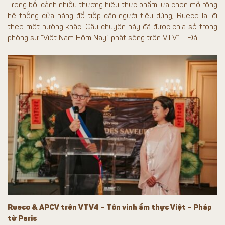
Trong bối cảnh nhiều thương hiệu thực phẩm lựa chọn mở rộng
hệ thống cửa hàng để tiếp cận người tiêu dùng, Rueco lại đi
theo một hướng khác. Câu chuyện này đã được chia sẻ trong
phóng sự “Việt Nam Hôm Nay” phát sóng trên VTV1 – Đài...
Rueco & APCV trên VTV4 – Tôn vinh ẩm thực Việt – Pháp
từ Paris