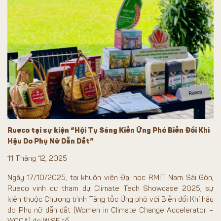
Rueco tại sự kiện “Hội Tụ Sáng Kiến Ứng Phó Biến Đổi Khí
Hậu Do Phụ Nữ Dẫn Dắt”
11 Tháng 12, 2025
Ngày 17/10/2025, tại khuôn viên Đại học RMIT Nam Sài Gòn,
Rueco vinh dự tham dự Climate Tech Showcase 2025, sự
kiện thuộc Chương trình Tăng tốc Ứng phó với Biến đổi Khí hậu
do Phụ nữ dẫn dắt (Women in Climate Change Accelerator –
WCCA) do WISE tổ...