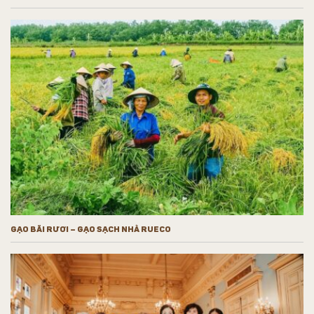
GẠO BÃI RƯƠI – GẠO SẠCH NHÀ RUECO