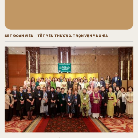
SET ĐOÀN VIÊN – TẾT YÊU THƯƠNG, TRỌN VẸN Ý NGHĨA