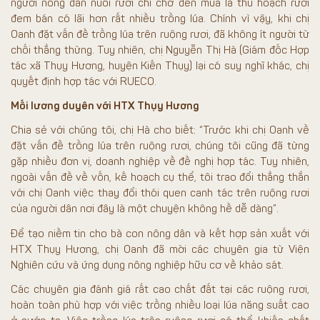
người nông dân nuôi rươi chỉ chờ đến mùa là thu hoạch rươi
đem bán có lãi hơn rất nhiều trồng lúa. Chính vì vậy, khi chị
Oanh đặt vấn đề trồng lúa trên ruộng rươi, đã không ít người từ
chối thẳng thừng. Tuy nhiên, chị Nguyễn Thị Hà (Giám đốc Hợp
tác xã Thụy Hương, huyện Kiến Thụy) lại có suy nghĩ khác, chị
quyết định hợp tác với RUECO.
Mối lương duyên với HTX Thụy Hương
Chia sẻ với chúng tôi, chị Hà cho biết: “Trước khi chị Oanh về
đặt vấn đề trồng lúa trên ruộng rươi, chúng tôi cũng đã từng
gặp nhiều đơn vị, doanh nghiệp về đề nghị hợp tác. Tuy nhiên,
ngoài vấn đề về vốn, kế hoạch cụ thể, tôi trao đổi thẳng thắn
với chị Oanh việc thay đổi thói quen canh tác trên ruộng rươi
của người dân nơi đây là một chuyện không hề dễ dàng”.
Để tạo niềm tin cho bà con nông dân và kết hợp sản xuất với
HTX Thụy Hương, chị Oanh đã mời các chuyên gia từ Viện
Nghiên cứu và ứng dụng nông nghiệp hữu cơ về khảo sát.
Các chuyên gia đánh giá rất cao chất đất tại các ruộng rươi,
hoàn toàn phù hợp với việc trồng nhiều loại lúa năng suất cao