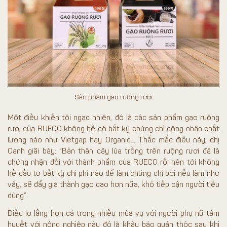
Sản phẩm gạo ruộng rươi
Một điều khiến tôi ngạc nhiên, đó là các sản phẩm gạo ruộng
rươi của RUECO không hề có bất kỳ chứng chỉ công nhận chất
lượng nào như Vietgap hay Organic… Thắc mắc điều này, chị
Oanh giãi bày: “Bản thân cây lúa trồng trên ruộng rươi đã là
chứng nhận đối với thành phẩm của RUECO rồi nên tôi không
hề đầu tư bất kỳ chi phí nào để làm chứng chỉ bởi nếu làm như
vậy, sẽ đẩy giá thành gạo cao hơn nữa, khó tiếp cận người tiêu
dùng”.
Điều lo lắng hơn cả trong nhiều mùa vụ với người phụ nữ tâm
huyết với nông nghiệp này đó là khâu bảo quản thóc sau khi