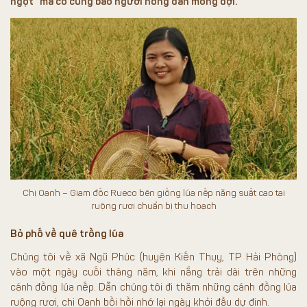
ngọt” mà cô cùng bao người nông dân mong đợi.
Chị Oanh – Giam đốc Rueco bên giống lúa nếp năng suất cao tại
ruộng rươi chuẩn bị thu hoạch
Bỏ phố về quê trồng lúa
Chúng tôi về xã Ngũ Phúc (huyện Kiến Thụy, TP Hải Phòng)
vào một ngày cuối tháng năm, khi nắng trải dài trên những
cánh đồng lúa nếp. Dẫn chúng tôi đi thăm những cánh đồng lúa
ruộng rươi, chị Oanh bồi hồi nhớ lại ngày khởi đầu dự định.