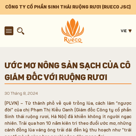
CÔNG TY CỔ PHẦN SINH THÁI RUỘNG RƯƠI (RUECO JSC)
VIE
ƯỚC MƠ NÔNG SẢN SẠCH CỦA CÔ
GIÁM ĐỐC VỚI RUỘNG RƯƠI
30 Tháng 8, 2024
(PLVN) – Từ thành phố về quê trồng lúa, cách làm “ngược
đời” của chị Phạm Thị Kiều Oanh (Giám đốc Công ty cổ phần
Sinh thái ruộng rươi, Hà Nội) đã khiến không ít người ngạc
nhiên. Trải qua hơn 10 năm kiên trì theo đuổi ước mơ, những
cánh đồng lúa vàng óng trải dài đến kỳ thu hoạch như “trái