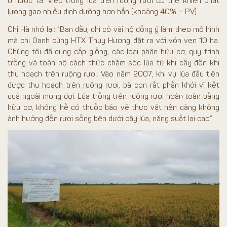
ở nước ta. Việc trồng lúa trên ruộng rươi có thể khiến chất
lượng gạo nhiều dinh dưỡng hơn hẳn (khoảng 40% – PV).
Chị Hà nhớ lại: “Ban đầu, chỉ có vài hộ đồng ý làm theo mô hình
mà chị Oanh cùng HTX Thụy Hương đặt ra với vỏn vẹn 10 ha.
Chúng tôi đã cung cấp giống, các loại phân hữu cơ, quy trình
trồng và toàn bộ cách thức chăm sóc lúa từ khi cấy đến khi
thu hoạch trên ruộng rươi. Vào năm 2007, khi vụ lúa đầu tiên
được thu hoạch trên ruộng rươi, bà con rất phấn khởi vì kết
quả ngoài mong đợi. Lúa trồng trên ruộng rươi hoàn toàn bằng
hữu cơ, không hề có thuốc bảo vệ thực vật nên càng không
ảnh hưởng đến rươi sống bên dưới cây lúa, năng suất lại cao”