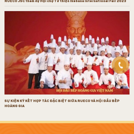
RUECO JSC tham dự Hội chợ Từ thiện Ikebana International Fair 2023
SỰ KIỆN KÝ KẾT HỢP TÁC ĐẶC BIỆT GIỮA RUECO VÀ HỘI ĐẦU BẾP
HOÀNG GIA