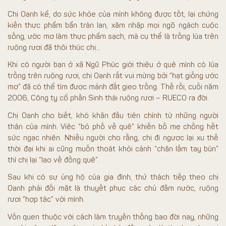
Chị Oanh kể, do sức khỏe của mình không được tốt, lại chứng
kiến thực phẩm bẩn tràn lan, xâm nhập mọi ngõ ngách cuộc
sống, ước mơ làm thực phẩm sạch, mà cụ thể là trồng lúa trên
ruộng rươi đã thôi thúc chị…
Khi có người bạn ở xã Ngũ Phúc giới thiệu ở quê mình có lúa
trồng trên ruộng rươi, chị Oanh rất vui mừng bởi “hạt giống ước
mơ” đã có thể tìm được mảnh đất gieo trồng. Thế rồi, cuối năm
2006, Công ty cổ phần Sinh thái ruộng rươi – RUECO ra đời.
Chị Oanh cho biết, khó khăn đầu tiên chính từ những người
thân của mình. Việc “bỏ phố về quê” khiến bố mẹ chồng hết
sức ngạc nhiên. Nhiều người cho rằng, chị đi ngược lại xu thế
thời đại khi ai cũng muốn thoát khỏi cảnh “chân lấm tay bùn”
thì chị lại “lao về đồng quê”.
Sau khi có sự ủng hộ của gia đình, thử thách tiếp theo chị
Oanh phải đối mặt là thuyết phục các chủ đầm nước, ruộng
rươi “hợp tác” với mình.
Vốn quen thuộc với cách làm truyền thống bao đời nay, những