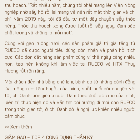
thu hoạch. “Rất nhiều năm, chúng tôi phải mang lên Viện Nông
nghiệp nhờ sấy hộ rồi lại mang về nên rất mất thời gian và chi
phí. Năm 2019 này, tôi đã đầu tư một dây chuyền sấy thóc
riêng. Thóc thu hoạch xong được tuốt rồi sấy ngay, đảm bảo
chất lượng và không lo mối mọt”.
Cùng với gạo ruộng rươi, các sản phẩm giá trị gia tăng từ
RUECO đã được người tiêu dùng đón nhận và phản hồi tích
cực. Các đơn đặt hàng sản phẩm cũng vì thế ngày càng nhiều
hơn, tạo nên không khí làm việc tại RUECO và HTX Thụy
Hương rất rộn ràng.
Mời khách đến nhà bằng chè lam, bánh do từ những cánh đồng
lúa ruộng rươi tâm huyết của mình, suốt buổi nói chuyện với
tôi, chị Oanh luôn giữ nụ cười. Dám theo đuổi ước mơ của mình,
kiên trì thực hiện nó và vẫn tìm tòi hướng đi mới cho RUECO
trong thời gian tới, ở chị Oanh đó là nghị lực khiến nhiều người
cảm phục.
>> Xem thêm
GIẤM GẠO – TOP 4 CÔNG DỤNG THẦN KỲ