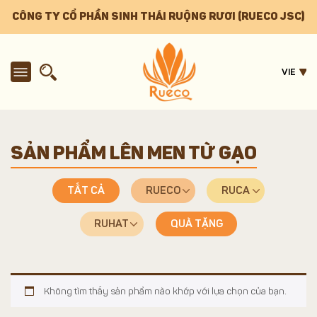
CÔNG TY CỔ PHẦN SINH THÁI RUỘNG RƯƠI (RUECO JSC)
VIE
SẢN PHẨM LÊN MEN TỪ GẠO
TẤT CẢ
RUECO
RUCA
RUHAT
QUÀ TẶNG
Không tìm thấy sản phẩm nào khớp với lựa chọn của bạn.