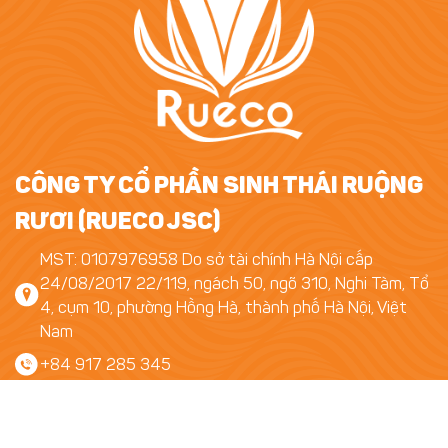
CÔNG TY CỔ PHẦN SINH THÁI RUỘNG
RƯƠI (RUECO JSC)
MST: 0107976958 Do sở tài chính Hà Nội cấp
24/08/2017 22/119, ngách 50, ngõ 310, Nghi Tàm, Tổ
4, cụm 10, phường Hồng Hà, thành phố Hà Nội, Việt
Nam
+84 917 285 345
rueco.vn@gmail.com
Theo dõi chúng tôi qua: