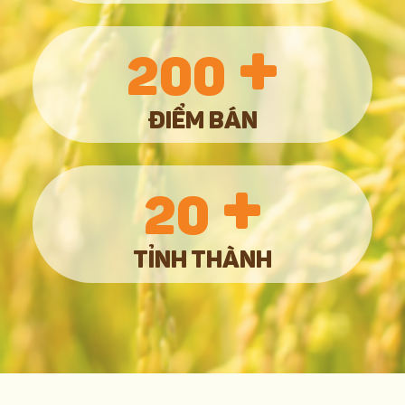
+
200
ĐIỂM BÁN
+
20
TỈNH THÀNH