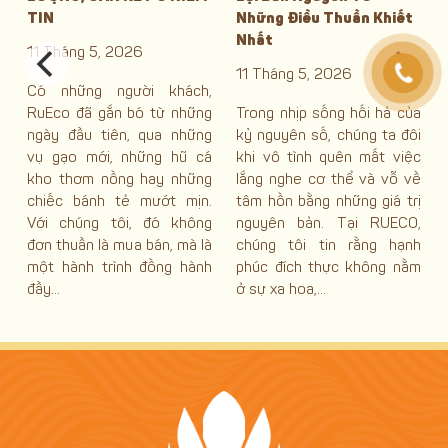
Những Điều Thuần Khiết
CHẤT LƯỢNG LÊN TIẾNG
Nhất
7 Tháng 5, 2026
11 Tháng 5, 2026
h,
Vừa qua, ngày 06/5/2026,
ng
Trong nhịp sống hối hả của
Rueco rất vinh dự được
ng
kỷ nguyên số, chúng ta đôi
góp mặt tại hội thảo “Lối
cá
khi vô tình quên mất việc
sống Ý và Phong trào Slow
ng
lắng nghe cơ thể và vỗ về
Food: Chất lượng hơn Số
n.
tâm hồn bằng những giá trị
lượng” tại Casa Italia, Hà
ng
nguyên bản. Tại RUECO,
Nội. Sự kiện do Đại sứ quán
là
chúng tôi tin rằng hạnh
Ý và Cộng đồng Slow Food
nh
phúc đích thực không nằm
Hà Nội tổ chức, quy...
ở sự xa hoa,...