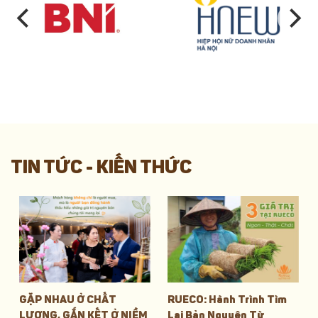
TIN TỨC - KIẾN THỨC
RUECO: Hành Trình Tìm
RUECO ĐỒNG HÀNH
ỀM
Lại Bản Nguyên Từ
CÙNG SLOW FOOD: KHI