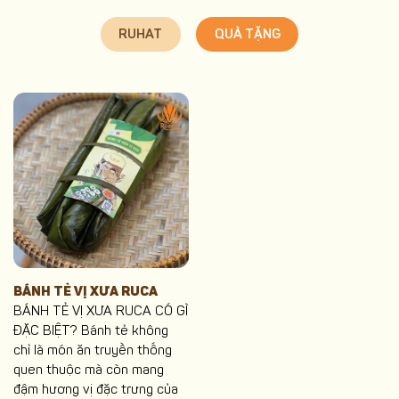
RUHAT
QUÀ TẶNG
BÁNH TẺ VỊ XƯA RUCA
BÁNH TẺ VỊ XƯA RUCA CÓ GÌ
ĐẶC BIỆT? Bánh tẻ không
chỉ là món ăn truyền thống
quen thuộc mà còn mang
đậm hương vị đặc trưng của