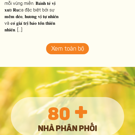
mỗi vùng miền. 𝐁𝐚́𝐧𝐡 𝐭𝐞̉ 𝐯𝐢̣
𝐱𝐮̛a 𝐑𝐮ca đặc biệt bởi sự
𝐦𝐞̂̀𝐦 𝐝𝐞̉𝐨, 𝐡𝐮̛𝐨̛𝐧𝐠 𝐯𝐢̣ 𝐭𝐮̛̣ 𝐧𝐡𝐢𝐞̂𝐧
và 𝐜𝐨́ 𝐠𝐢𝐚́ 𝐭𝐫𝐢̣ 𝐛𝐚̉𝐨 𝐭𝐨̂̀𝐧 𝐭𝐡𝐢𝐞̂𝐧
𝐧𝐡𝐢𝐞̂𝐧. […]
Xem toàn bộ
+
80
NHÀ PHÂN PHỐI